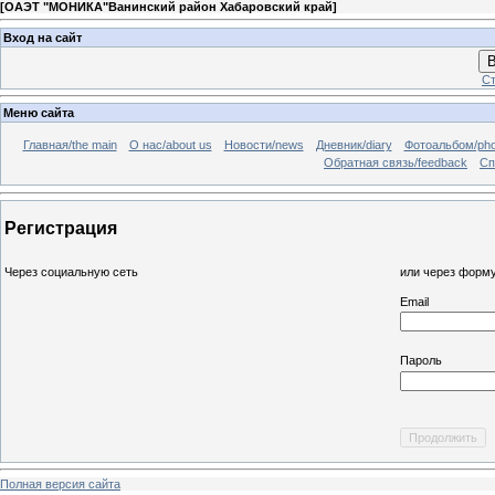
[
ОАЭТ "МОНИКА"Ванинский район Хабаровский край
]
Вход на сайт
В
Ст
Меню сайта
Главная/the main
О нас/about us
Новости/news
Дневник/diary
Фотоальбом/pho
Обратная связь/feedback
Сп
Регистрация
Через социальную сеть
или через форму
Email
Пароль
Полная версия сайта